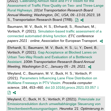
(2022).
Calibrating Aimsun Next and PTV Vissim for the
Assessment of Traffic Flow Quality on Two- and Three-Lange
Rural Highways
.
101st Transportation Research Board
Annual Meeting; Washington, DC, USA, 09.-13.01.2023
, 18
S., Transportation Research Board (TRB).
Baumann, M. V.; Buck, H. S.; Ehrhardt, S.; Roschani, M.;
Vortisch, P. (2021).
Simulation-based traffic assessment of a
connected automated driving function
.
ETC conference
papers 2021 : online
, Association for European Transport.
Ehrhardt, S.; Baumann, M. V.; Buck, H. S.; Li, Y.; Deml, B.;
Vortisch, P. (2021).
Gap Acceptance at Blocked Lanes on
Urban Two-Way Roads and Evaluation of a Bottleneck
Assistant
.
100th Transportation Research Board Annual
Meeting, Washington D.C., January 05 - 29, 2021
.
Weyland, C.; Baumann, M. V.; Buck, H. S.; Vortisch, P.
(2021).
Parameters Influencing Lane Flow Distribution on
Multilane Freeways in PTV Vissim
.
Procedia computer
science
, 184, 453–460.
doi:10.1016/j.procs.2021.03.057
Weyland, C.; Buck, H. S.; Vortisch, P. (2021).
Potenziale zur
Emissionsreduktion durch umweltabhängige Steuerung von
Streckenbeeinflussungsanlagen
.
Heureka ’21: Optimierung in