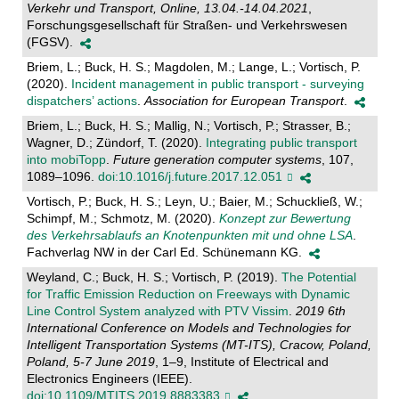
Verkehr und Transport, Online, 13.04.-14.04.2021
,
Forschungsgesellschaft für Straßen- und Verkehrswesen
(FGSV).
Briem, L.; Buck, H. S.; Magdolen, M.; Lange, L.; Vortisch, P.
(2020).
Incident management in public transport - surveying
dispatchers’ actions
.
Association for European Transport
.
Briem, L.; Buck, H. S.; Mallig, N.; Vortisch, P.; Strasser, B.;
Wagner, D.; Zündorf, T. (2020).
Integrating public transport
into mobiTopp
.
Future generation computer systems
, 107,
1089–1096.
doi:10.1016/j.future.2017.12.051
Vortisch, P.; Buck, H. S.; Leyn, U.; Baier, M.; Schuckließ, W.;
Schimpf, M.; Schmotz, M. (2020).
Konzept zur Bewertung
des Verkehrsablaufs an Knotenpunkten mit und ohne LSA
.
Fachverlag NW in der Carl Ed. Schünemann KG.
Weyland, C.; Buck, H. S.; Vortisch, P. (2019).
The Potential
for Traffic Emission Reduction on Freeways with Dynamic
Line Control System analyzed with PTV Vissim
.
2019 6th
International Conference on Models and Technologies for
Intelligent Transportation Systems (MT-ITS), Cracow, Poland,
Poland, 5-7 June 2019
, 1–9, Institute of Electrical and
Electronics Engineers (IEEE).
doi:10.1109/MTITS.2019.8883383