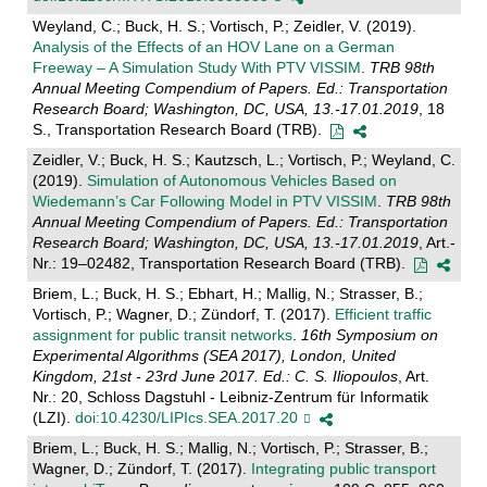
Weyland, C.; Buck, H. S.; Vortisch, P.; Zeidler, V. (2019).
Analysis of the Effects of an HOV Lane on a German
Freeway – A Simulation Study With PTV VISSIM
.
TRB 98th
Annual Meeting Compendium of Papers. Ed.: Transportation
Research Board; Washington, DC, USA, 13.-17.01.2019
, 18
S., Transportation Research Board (TRB).
Zeidler, V.; Buck, H. S.; Kautzsch, L.; Vortisch, P.; Weyland, C.
(2019).
Simulation of Autonomous Vehicles Based on
Wiedemann’s Car Following Model in PTV VISSIM
.
TRB 98th
Annual Meeting Compendium of Papers. Ed.: Transportation
Research Board; Washington, DC, USA, 13.-17.01.2019
, Art.-
Nr.: 19–02482, Transportation Research Board (TRB).
Briem, L.; Buck, H. S.; Ebhart, H.; Mallig, N.; Strasser, B.;
Vortisch, P.; Wagner, D.; Zündorf, T. (2017).
Efficient traffic
assignment for public transit networks
.
16th Symposium on
Experimental Algorithms (SEA 2017), London, United
Kingdom, 21st - 23rd June 2017. Ed.: C. S. Iliopoulos
, Art.
Nr.: 20, Schloss Dagstuhl - Leibniz-Zentrum für Informatik
(LZI).
doi:10.4230/LIPIcs.SEA.2017.20
Briem, L.; Buck, H. S.; Mallig, N.; Vortisch, P.; Strasser, B.;
Wagner, D.; Zündorf, T. (2017).
Integrating public transport