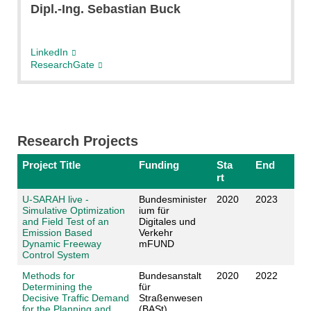
Dipl.-Ing. Sebastian Buck
LinkedIn
ResearchGate
Research Projects
Project Title
Funding
Sta
End
rt
U-SARAH live -
Bundesminister
2020
2023
Simulative Optimization
ium für
and Field Test of an
Digitales und
Emission Based
Verkehr
Dynamic Freeway
mFUND
Control System
Methods for
Bundesanstalt
2020
2022
Determining the
für
Decisive Traffic Demand
Straßenwesen
for the Planning and
(BASt)