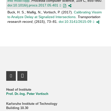
into mobiTopp
.
Procedia computer science
, 109 C, 855–860.
doi:10.1016/j.procs.2017.05.401
Buck, H. S.; Mallig, N.; Vortisch, P. (2017).
Calibrating Vissim
to Analyze Delay at Signalized Intersections
.
Transportation
research record
, (2615), 73–81.
doi:10.3141/2615-09
ResearchGate Profile
LinkedIn Profile
Head of Institute
Prof. Dr.-Ing. Peter Vortisch
Karlsruhe Institute of Technology
Building 10.30