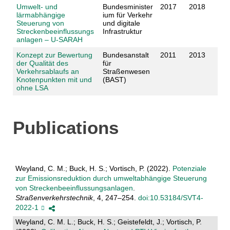
Umwelt- und
Bundesminister
2017
2018
lärmabhängige
ium für Verkehr
Steuerung von
und digitale
Streckenbeeinflussungs
Infrastruktur
anlagen – U-SARAH
Konzept zur Bewertung
Bundesanstalt
2011
2013
der Qualität des
für
Verkehrsablaufs an
Straßenwesen
Knotenpunkten mit und
(BAST)
ohne LSA
Publications
Weyland, C. M.; Buck, H. S.; Vortisch, P. (2022).
Potenziale
zur Emissionsreduktion durch umweltabhängige Steuerung
von Streckenbeeinflussungsanlagen
.
Straßenverkehrstechnik
, 4, 247–254.
doi:10.53184/SVT4-
2022-1
Weyland, C. M. L.; Buck, H. S.; Geistefeldt, J.; Vortisch, P.