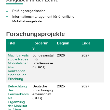
Prüfungsorganisation
Informationsmanagement für öffentliche
Mobilitätsangebote
Forschungsprojekte
Titel
Förderun
Beginn
Ende
g
Machbarkeits
Bundesanstal
2026
2027
studie Neues
t für
Mobilitätspan
Straßenwese
el –
n (BASt)
Konzeption
einer neuen
Erhebung
Betrachtung
Deutsche
2025
2027
des
Forschungsg
Fernverkehrs
emeinschaft
als
(DFG)
Ergänzung
der Mobilität
im Alltag –