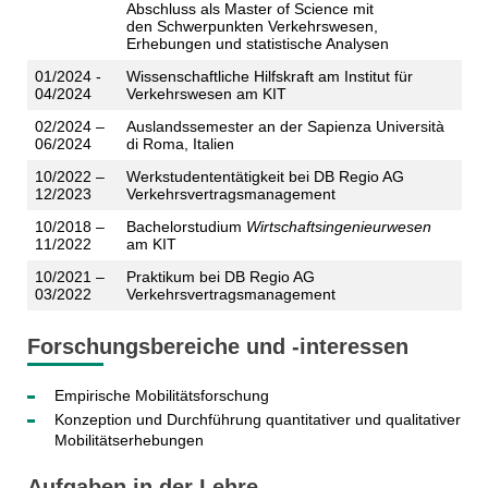
Abschluss als Master of Science mit
den
Schwerpunkten Verkehrswesen,
Erhebungen und statistische Analysen
01/2024 -
Wissenschaftliche Hilfskraft am Institut für
04/2024
Verkehrswesen am KIT
02/2024 –
Auslandssemester an der Sapienza Università
06/2024
di Roma, Italien
10/2022 –
Werkstudententätigkeit bei DB Regio AG
12/2023
Verkehrsvertragsmanagement
10/2018 –
Bachelorstudium
Wirtschaftsingenieurwesen
11/2022
am KIT
10/2021 –
Praktikum bei DB Regio AG
03/2022
Verkehrsvertragsmanagement
Forschungsbereiche und -interessen
Empirische Mobilitätsforschung
Konzeption und Durchführung quantitativer und qualitativer
Mobilitätserhebungen
Aufgaben in der Lehre