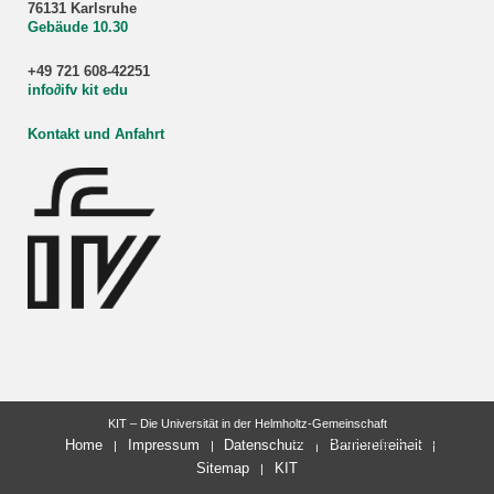
76131 Karlsruhe
Gebäude 10.30
+49 721 608-42251
info
∂
ifv kit edu
Kontakt und Anfahrt
KIT – Die Universität in der Helmholtz-Gemeinschaft
letzte Änderung: 21.04.2026
Home
Impressum
Datenschutz
Barrierefreiheit
Sitemap
KIT