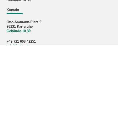
Gebäude 10.30
Kontakt
Otto-Ammann-Platz 9
76131 Karlsruhe
Gebäude 10.30
+49 721 608-42251
info
∂
ifv kit edu
Kontakt und Anfahrt