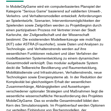
In MobileCityGame wird ein computerbasiertes Planspiel der
Kategorie "Serious Game" basierend auf validierten Umwelt-,
Verkehrs- und Verhaltensmodellen entwickelt. Anforderungen
an Spielentwürfe, Szenarien, Interventionsmöglichkeiten der
Spielenden sowie Zielgrößen werden zu Projektbeginn durch
einen partizipativen Prozess mit Vertreter:innen der Stadt
Karlsruhe, der Zivilgesellschaft und der Wissenschaft
bestimmt. Die existierenden Modellwerkzeuge wie mobiTopp
(KIT) oder ASTRA (Fraunhofer), sowie Daten und Analysen zu
Technologie- und Verhaltenstrends werden auf ihre
wesentlichen Funktionen reduziert und über Verfahren der
modellbasierten Systementwicklung zu einem dynamischen
Gesamtmodell verknüpft. Das modular aufgebaute System
deckt die Teilbereiche Bevölkerung und Raumentwicklung,
Mobilitätsdienste und Infrastrukturen, Verhaltenstrends, neue
Technologien sowie Energiesysteme ab. In der Reduktion der
Komplexität bei gleichzeitigem Erhalt der wesentlichen
Zusammenhänge, Abhängigkeiten und Auswirkungen
verschiedener optionaler Strategien und Maßnahmen liegt die
wesentliche wissenschaftliche Herausforderung des Projektes
MobileCityGame. Das so erstellte Gesamtmodell bildet den
Kern des Simulationsspiels. Im Projektverlauf werden Optionen
zur verteilten Einbindung von Rechenmodellen, der