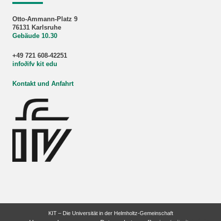
Otto-Ammann-Platz 9
76131 Karlsruhe
Gebäude 10.30
+49 721 608-42251
info
∂
ifv kit edu
Kontakt und Anfahrt
KIT – Die Universität in der Helmholtz-Gemeinschaft
letzte Änderung: 19.12.2023