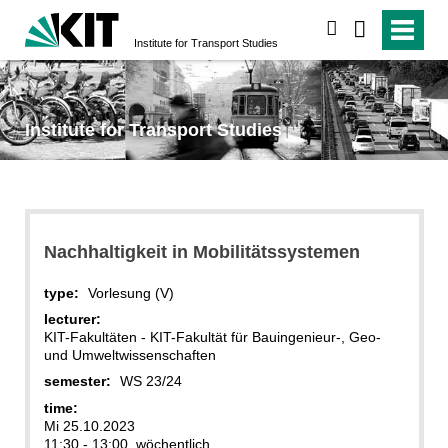
search
Institute for Transport Studies
Institute for Transport Studies
Nachhaltigkeit in Mobilitätssystemen
type:
Vorlesung (V)
lecturer:
KIT-Fakultäten - KIT-Fakultät für Bauingenieur-, Geo-
und Umweltwissenschaften
semester:
WS 23/24
time:
Mi 25.10.2023
11:30 - 13:00, wöchentlich